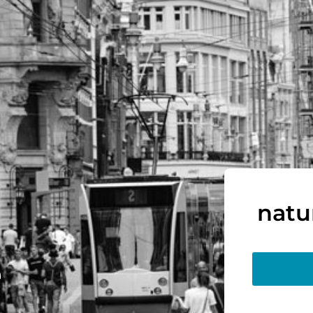
natu
e