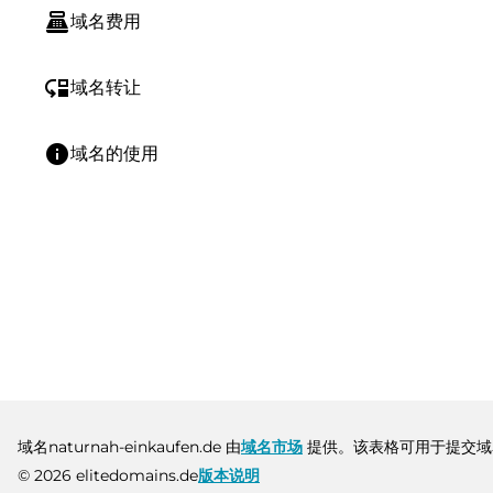
point_of_sale
域名费用
move_down
域名转让
info
域名的使用
域名naturnah-einkaufen.de 由
域名市场
提供。该表格可用于提交域
© 2026 elitedomains.de
版本说明