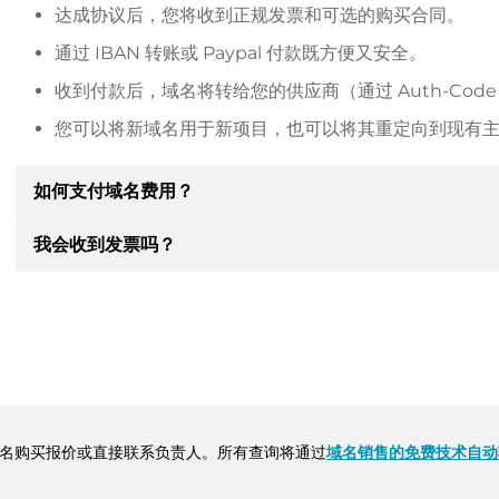
达成协议后，您将收到正规发票和可选的购买合同。
通过 IBAN 转账或 Paypal 付款既方便又安全。
收到付款后，域名将转给您的供应商（通过 Auth-Cod
您可以将新域名用于新项目，也可以将其重定向到现有
如何支付域名费用？
我会收到发票吗？
达成协议后，房东将通知您付款细节。房主随后会向您提供 SE
其他付款方式。
是的，卖方会向您寄送正规发票。如果购买价格较高，您还
转账时请务必注明域名和发票号码。
名购买报价或直接联系负责人。所有查询将通过
域名销售的免费技术自动