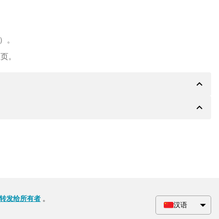
e）。
主页。
expand_less
expand_less
PA 银行的详细信息，如果需要，还可以提供 Paypal 或
会根据要求收到一份额外的购买合同。
转发给所有者
。
汉语