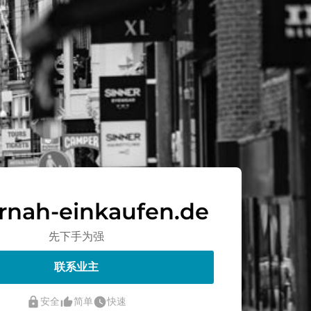
rnah-einkaufen.de
先下手为强
联系业主
lock
thumb_up_alt
watch_later
安全
简单
快速